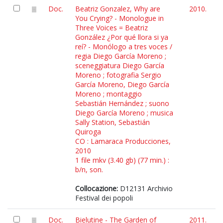
Doc.
Beatriz Gonzalez, Why are
2010.
You Crying? - Monologue in
Three Voices = Beatriz
González ¿Por qué llora si ya
reí? - Monólogo a tres voces /
regia Diego García Moreno ;
sceneggiatura Diego García
Moreno ; fotografia Sergio
García Moreno, Diego García
Moreno ; montaggio
Sebastián Hernández ; suono
Diego García Moreno ; musica
Sally Station, Sebastián
Quiroga
CO : Lamaraca Producciones,
2010
1 file mkv (3.40 gb) (77 min.) :
b/n, son.
Collocazione:
D12131 Archivio
Festival dei popoli
Doc.
Bielutine - The Garden of
2011.