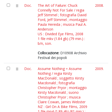
Doc.
The Art of Failure: Chuck
2008.
Connelly Not For Sale / regia
Jeff Stimmel ; fotografia David
Ford, Jeff Stimmel ; montaggio
Paula Hereida ; musica Paul A.
Anderson
US : Divided Eye Films, 2008
1 file mkv (1.84 gb) (79 min.) :
b/n, son.
Collocazione:
D10908 Archivio
Festival dei popoli
Doc.
Assume Nothing = Assume
2009.
Nothing / regia Kirsty
MacDonald ; soggetto Kirsty
Macdonald ; fotografia
Christopher Pryor ; montaggio
Kirsty Macdonald ; suono
Christopher Pryor ; musica
Claire Cowan, James Webster
NZ : Girl On A Bike Films, 2009
1 file mp4 (1.89 gb) (81 min.) :