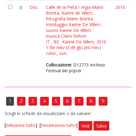
Doc.
Calle de la Pietà / regia Mario
2010.
Brenta, Karine de Villers ;
fotografia Mario Brenta ;
montaggio Karine De Villers ;
suono Karine De Villers ;
musica Claire Dehon
IT , BE : Karine De Villers, 2010
1 file mkv (3.49 gb) (60 min.) :
color., son.
Collocazione:
D12773 Archivio
Festival dei popoli
1
2
3
4
5
6
7
8
9
Scegli le schede da visualizzare o da salvare:
[
Seleziona tutto
]
[
Deseleziona tutto
]
Vedi
Salva