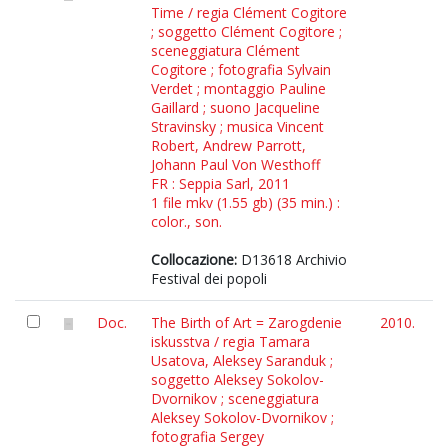
Time / regia Clément Cogitore
; soggetto Clément Cogitore ;
sceneggiatura Clément
Cogitore ; fotografia Sylvain
Verdet ; montaggio Pauline
Gaillard ; suono Jacqueline
Stravinsky ; musica Vincent
Robert, Andrew Parrott,
Johann Paul Von Westhoff
FR : Seppia Sarl, 2011
1 file mkv (1.55 gb) (35 min.) :
color., son.
Collocazione:
D13618 Archivio
Festival dei popoli
Doc.
The Birth of Art = Zarogdenie
2010.
iskusstva / regia Tamara
Usatova, Aleksey Saranduk ;
soggetto Aleksey Sokolov-
Dvornikov ; sceneggiatura
Aleksey Sokolov-Dvornikov ;
fotografia Sergey