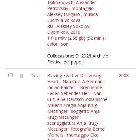
Tsikhanovich, Alexander
Petrovskiy ; montaggio
Aleksey Furgailo ; musica
Ludmila Volkova
RU : Aleksey Sokolov-
Dvornikov, 2010
1 file mkv (2.55 gb) (52 min.) :
color., son.
Collocazione:
D12028 Archivio
Festival dei popoli
Doc.
Blazing Feather Discerning
2008.
Heart - Nan Cuz, A German-
Indian Painter = Brennende
Feder. Sehendes Her - Nan
Cuz, eine Deutsch-indianische
Malerin / regia Anja Krug-
Metzinger ; soggetto Anja
Krug-Metzinger ;
sceneggiatura Anja Krug-
Metzinger ; fotografia Bernd
Meiners ; montaggio Elke