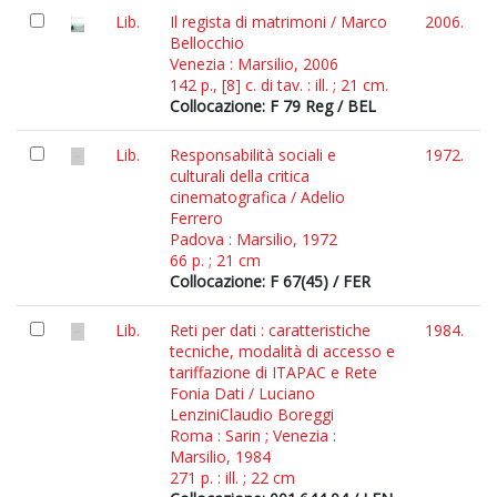
Lib.
Il regista di matrimoni / Marco
2006.
Bellocchio
Venezia : Marsilio, 2006
142 p., [8] c. di tav. : ill. ; 21 cm.
Collocazione: F 79 Reg / BEL
Lib.
Responsabilità sociali e
1972.
culturali della critica
cinematografica / Adelio
Ferrero
Padova : Marsilio, 1972
66 p. ; 21 cm
Collocazione: F 67(45) / FER
Lib.
Reti per dati : caratteristiche
1984.
tecniche, modalità di accesso e
tariffazione di ITAPAC e Rete
Fonia Dati / Luciano
LenziniClaudio Boreggi
Roma : Sarin ; Venezia :
Marsilio, 1984
271 p. : ill. ; 22 cm