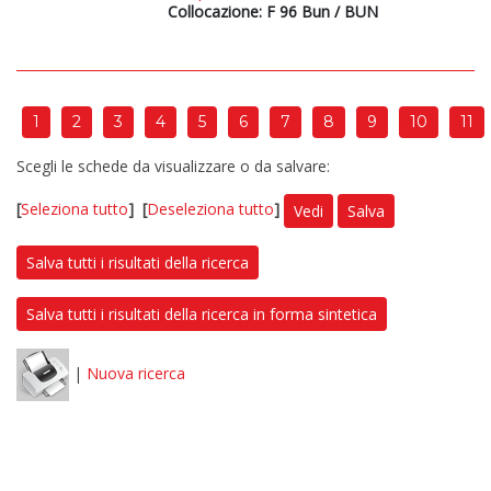
Collocazione: F 96 Bun / BUN
1
2
3
4
5
6
7
8
9
10
11
Scegli le schede da visualizzare o da salvare:
[
Seleziona tutto
]
[
Deseleziona tutto
]
Vedi
Salva
Salva tutti i risultati della ricerca
Salva tutti i risultati della ricerca in forma sintetica
|
Nuova ricerca