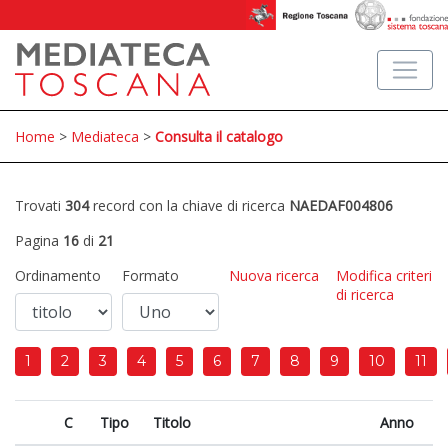
Home
>
Mediateca
>
Consulta il catalogo
Trovati
304
record con la chiave di ricerca
NAEDAF004806
Pagina
16
di
21
Ordinamento
Formato
Nuova ricerca
Modifica criteri
di ricerca
1
2
3
4
5
6
7
8
9
10
11
C
Tipo
Titolo
Anno