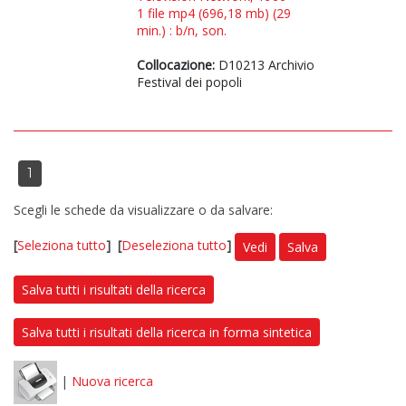
1 file mp4 (696,18 mb) (29
min.) : b/n, son.
Collocazione:
D10213 Archivio
Festival dei popoli
1
Scegli le schede da visualizzare o da salvare:
[
Seleziona tutto
]
[
Deseleziona tutto
]
Vedi
Salva
Salva tutti i risultati della ricerca
Salva tutti i risultati della ricerca in forma sintetica
|
Nuova ricerca