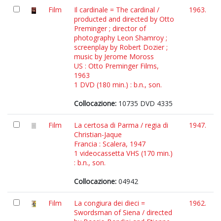
Film
Il cardinale = The cardinal /
1963.
producted and directed by Otto
Preminger ; director of
photography Leon Shamroy ;
screenplay by Robert Dozier ;
music by Jerome Moross
US : Otto Preminger Films,
1963
1 DVD (180 min.) : b.n., son.
Collocazione:
10735 DVD 4335
Film
La certosa di Parma / regia di
1947.
Christian-Jaque
Francia : Scalera, 1947
1 videocassetta VHS (170 min.)
: b.n., son.
Collocazione:
04942
Film
La congiura dei dieci =
1962.
Swordsman of Siena / directed