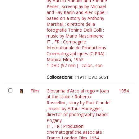
by Baccio Bandini and Etienne
Périer ; screenplay by Michael
and Fay Kanin and Alec Cppel ;
based on a story by Anthony
Marshall ; direttore della
fotografia Tonino Delli Colli ;
music by Mario Nascimbene
IT , FR : Compagnie
Internationale de Productions
Cinématographiques (CIPRA) :
Monica Film, 1962
1 DVD (97 min.) : color., son.
Collocazione:
11911 DVD 5651
Film
Giovanna d'Arco al rogo = Joan
1954.
at the stake / Roberto
Rossellini ; story by Paul Claudel
; music by Arthur Honegger ;
director of photography Gabor
Pogany
IT , FR : Produzioni
cinematografiche associate :
Franco London Film, 1954