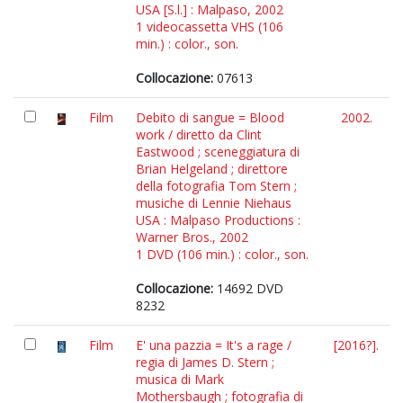
USA [S.l.] : Malpaso, 2002
1 videocassetta VHS (106
min.) : color., son.
Collocazione:
07613
Film
Debito di sangue = Blood
2002.
work / diretto da Clint
Eastwood ; sceneggiatura di
Brian Helgeland ; direttore
della fotografia Tom Stern ;
musiche di Lennie Niehaus
USA : Malpaso Productions :
Warner Bros., 2002
1 DVD (106 min.) : color., son.
Collocazione:
14692 DVD
8232
Film
E' una pazzia = It's a rage /
[2016?].
regia di James D. Stern ;
musica di Mark
Mothersbaugh ; fotografia di