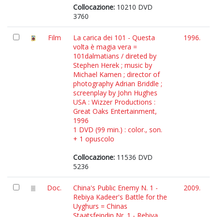
Collocazione:
10210 DVD
3760
Film
La carica dei 101 - Questa
1996.
volta è magia vera =
101dalmatians / direted by
Stephen Herek ; music by
Michael Kamen ; director of
photography Adrian Briddle ;
screenplay by John Hughes
USA : Wizzer Productions :
Great Oaks Entertainment,
1996
1 DVD (99 min.) : color., son.
+ 1 opuscolo
Collocazione:
11536 DVD
5236
Doc.
China's Public Enemy N. 1 -
2009.
Rebiya Kadeer's Battle for the
Uyghurs = Chinas
Staatsfeindin Nr. 1 - Rebiya