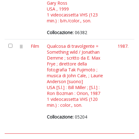
Gary Ross
USA , 1999
1 videocassetta VHS (123
min.) : b/n./color., son.
Collocazione:
06382
Film
Qualcosa di travolgente =
1987.
Something wild / Jonathan
Demme ; scritto da E. Max
Frye ; direttore della
fotografia Tak Fujimoto ;
musica di John Cale, ; Laurie
Anderson [suono]
USA [S.l.] : Bill Miller ; [S.l.] :
Ron Bozman : Orion, 1987
1 videocassetta VHS (120
min.) : color., son.
Collocazione:
05204