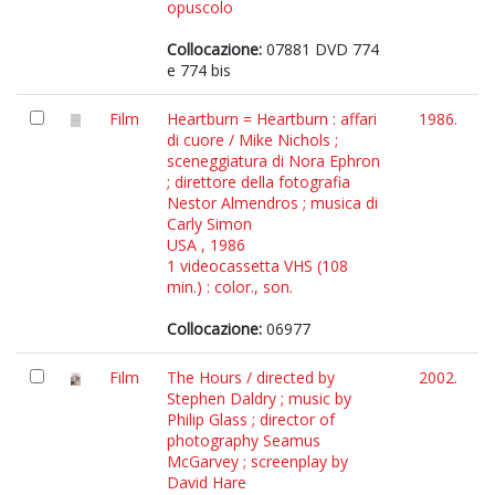
opuscolo
Collocazione:
07881 DVD 774
e 774 bis
Film
Heartburn = Heartburn : affari
1986.
di cuore / Mike Nichols ;
sceneggiatura di Nora Ephron
; direttore della fotografia
Nestor Almendros ; musica di
Carly Simon
USA , 1986
1 videocassetta VHS (108
min.) : color., son.
Collocazione:
06977
Film
The Hours / directed by
2002.
Stephen Daldry ; music by
Philip Glass ; director of
photography Seamus
McGarvey ; screenplay by
David Hare