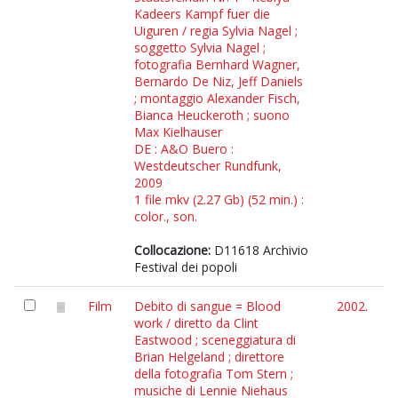
Kadeers Kampf fuer die
Uiguren / regia Sylvia Nagel ;
soggetto Sylvia Nagel ;
fotografia Bernhard Wagner,
Bernardo De Niz, Jeff Daniels
; montaggio Alexander Fisch,
Bianca Heuckeroth ; suono
Max Kielhauser
DE : A&O Buero :
Westdeutscher Rundfunk,
2009
1 file mkv (2.27 Gb) (52 min.) :
color., son.
Collocazione:
D11618 Archivio
Festival dei popoli
Film
Debito di sangue = Blood
2002.
work / diretto da Clint
Eastwood ; sceneggiatura di
Brian Helgeland ; direttore
della fotografia Tom Stern ;
musiche di Lennie Niehaus