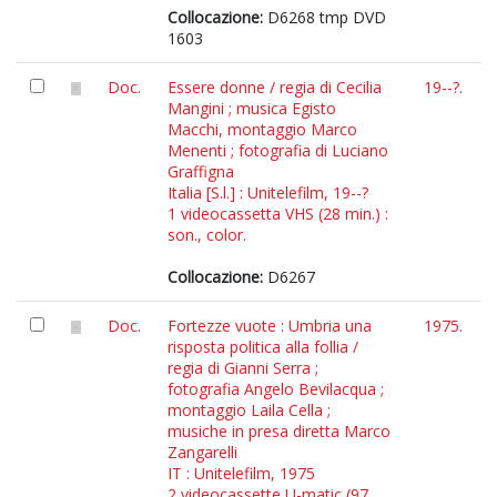
Collocazione:
D6268 tmp DVD
1603
Doc.
Essere donne / regia di Cecilia
19--?.
Mangini ; musica Egisto
Macchi, montaggio Marco
Menenti ; fotografia di Luciano
Graffigna
Italia [S.l.] : Unitelefilm, 19--?
1 videocassetta VHS (28 min.) :
son., color.
Collocazione:
D6267
Doc.
Fortezze vuote : Umbria una
1975.
risposta politica alla follia /
regia di Gianni Serra ;
fotografia Angelo Bevilacqua ;
montaggio Laila Cella ;
musiche in presa diretta Marco
Zangarelli
IT : Unitelefilm, 1975
2 videocassette U-matic (97