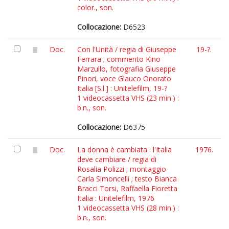
color., son.
Collocazione:
D6523
Doc.
Con l'Unità / regia di Giuseppe
19-?.
Ferrara ; commento Kino
Marzullo, fotografia Giuseppe
Pinori, voce Glauco Onorato
Italia [S.l.] : Unitelefilm, 19-?
1 videocassetta VHS (23 min.) :
b.n., son.
Collocazione:
D6375
Doc.
La donna è cambiata : l'Italia
1976.
deve cambiare / regia di
Rosalia Polizzi ; montaggio
Carla Simoncelli ; testo Bianca
Bracci Torsi, Raffaella Fioretta
Italia : Unitelefilm, 1976
1 videocassetta VHS (28 min.) :
b.n., son.