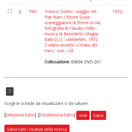
Film
Trevico-Torino : viaggio nel
1972.
Fiat-Nam / Ettore Scola ;
sceneggiatura di Ettore Scola ;
fotografia di Claudio Cirillo ;
musica di Benedetto Ghiglia
Italia [S.l.] : Unitelefilm, 1972
2 videocassette U-matic (81
min.) : son., col.
Collocazione:
00836 DVD 201
1
Scegli le schede da visualizzare o da salvare:
[
Seleziona tutto
]
[
Deseleziona tutto
]
Vedi
Salva
Salva tutti i risultati della ricerca