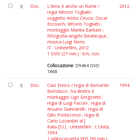
Doc.
L'Arno è anche un fiume /
2012.
regia Vittorio Togliatti ;
soggetto Aristo Ciruzzi, Oscar
Itzcovich, Vittorio Togliatti ;
montaggio Marika Barbani ;
fotografia Angelo Bevilacqua ;
musica Luigi Nono
IT : Unitelefilm, 2012
1 DVD (27 min.) : b/n, son.
Collocazione:
D9464 DVD
1868
Doc.
Ciao Enrico / regia di Bernardo
1994.
Bertolucci ; ha diretto il
montaggio Ugo Gregoretti ;
regia di Luigi Faccini ; regia di
Ansano Giannarelli ; regia di
Gillo Pontecorvo ; regia di
Carlo Lizzani[et al.]
Italia [S.l.] : Unitelefilm : L'Unità,
1994
1 videocassetta VHS (90 min.) :