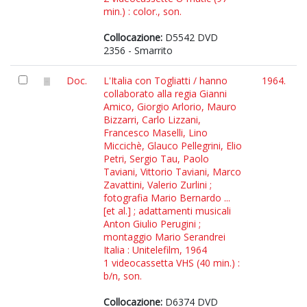
min.) : color., son.
Collocazione:
D5542 DVD
2356 - Smarrito
Doc.
L'Italia con Togliatti / hanno
1964.
collaborato alla regia Gianni
Amico, Giorgio Arlorio, Mauro
Bizzarri, Carlo Lizzani,
Francesco Maselli, Lino
Miccichè, Glauco Pellegrini, Elio
Petri, Sergio Tau, Paolo
Taviani, Vittorio Taviani, Marco
Zavattini, Valerio Zurlini ;
fotografia Mario Bernardo ...
[et al.] ; adattamenti musicali
Anton Giulio Perugini ;
montaggio Mario Serandrei
Italia : Unitelefilm, 1964
1 videocassetta VHS (40 min.) :
b/n, son.
Collocazione:
D6374 DVD