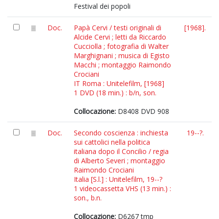
Festival dei popoli
Doc.
Papà Cervi / testi originali di
[1968].
Alcide Cervi ; letti da Riccardo
Cucciolla ; fotografia di Walter
Marghignani ; musica di Egisto
Macchi ; montaggio Raimondo
Crociani
IT Roma : Unitelefilm, [1968]
1 DVD (18 min.) : b/n, son.
Collocazione:
D8408 DVD 908
Doc.
Secondo coscienza : inchiesta
19--?.
sui cattolici nella politica
italiana dopo il Concilio / regia
di Alberto Severi ; montaggio
Raimondo Crociani
Italia [S.l.] : Unitelefilm, 19--?
1 videocassetta VHS (13 min.) :
son., b.n.
Collocazione:
D6267 tmp