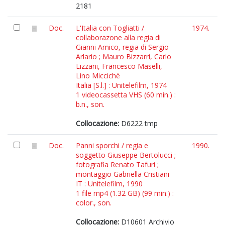
2181
Doc.
L'Italia con Togliatti /
1974.
collaborazone alla regia di
Gianni Amico, regia di Sergio
Arlario ; Mauro Bizzarri, Carlo
Lizzani, Francesco Maselli,
Lino Miccichè
Italia [S.l.] : Unitelefilm, 1974
1 videocassetta VHS (60 min.) :
b.n., son.
Collocazione:
D6222 tmp
Doc.
Panni sporchi / regia e
1990.
soggetto Giuseppe Bertolucci ;
fotografia Renato Tafuri ;
montaggio Gabriella Cristiani
IT : Unitelefilm, 1990
1 file mp4 (1.32 GB) (99 min.) :
color., son.
Collocazione:
D10601 Archivio