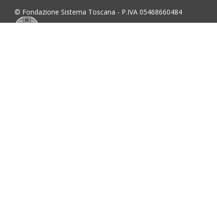
© Fondazione Sistema Toscana - P.IVA 05468660484