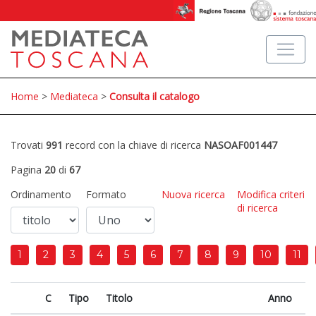
Home
>
Mediateca
>
Consulta il catalogo
Trovati
991
record con la chiave di ricerca
NASOAF001447
Pagina
20
di
67
Ordinamento
Formato
Nuova ricerca
Modifica criteri
di ricerca
1
2
3
4
5
6
7
8
9
10
11
C
Tipo
Titolo
Anno