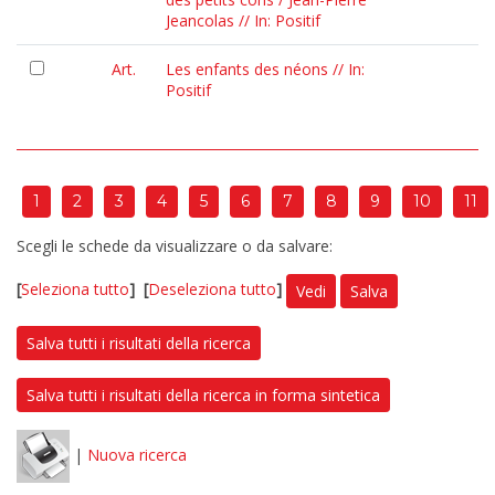
Jeancolas // In: Positif
Art.
Les enfants des néons // In:
Positif
1
2
3
4
5
6
7
8
9
10
11
Scegli le schede da visualizzare o da salvare:
[
Seleziona tutto
]
[
Deseleziona tutto
]
Vedi
Salva
Salva tutti i risultati della ricerca
Salva tutti i risultati della ricerca in forma sintetica
|
Nuova ricerca