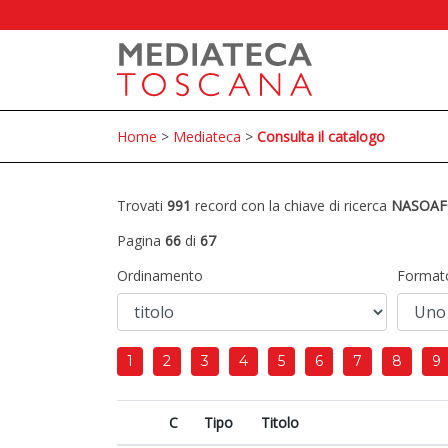
Home
>
Mediateca
>
Consulta il catalogo
Trovati
991
record con la chiave di ricerca
NASOAF
Pagina
66
di
67
Ordinamento
Format
1
2
3
4
5
6
7
8
9
C
Tipo
Titolo