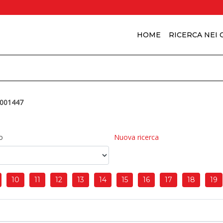
HOME
RICERCA NEI
001447
o
Nuova ricerca
10
11
12
13
14
15
16
17
18
19