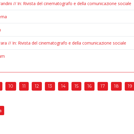
ndini // In: Rivista del cinematografo e della comunicazione sociale
nema
m
ara // In: Rivista del cinematografo e della comunicazione sociale
rum
10
11
12
13
14
15
16
17
18
19
a