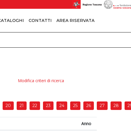
 CATALOGHI
CONTATTI
AREA RISERVATA
Modifica criteri di ricerca
20
21
22
23
24
25
26
27
28
2
Anno