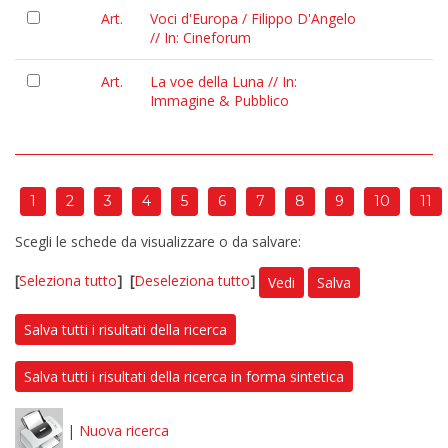
Art.
Voci d'Europa / Filippo D'Angelo
// In: Cineforum
Art.
La voe della Luna // In:
Immagine & Pubblico
1
2
3
4
5
6
7
8
9
10
11
Scegli le schede da visualizzare o da salvare:
[
Seleziona tutto
]
[
Deseleziona tutto
]
Vedi
Salva
Salva tutti i risultati della ricerca
Salva tutti i risultati della ricerca in forma sintetica
|
Nuova ricerca