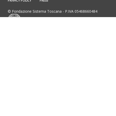
PRIVACY POLICY
PRESS
© Fondazione Sistema Toscana - P.IVA 05468660484