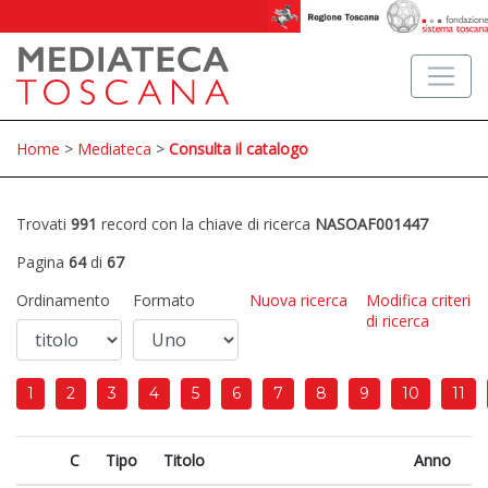
Home
>
Mediateca
>
Consulta il catalogo
Trovati
991
record con la chiave di ricerca
NASOAF001447
Pagina
64
di
67
Ordinamento
Formato
Nuova ricerca
Modifica criteri
di ricerca
1
2
3
4
5
6
7
8
9
10
11
C
Tipo
Titolo
Anno