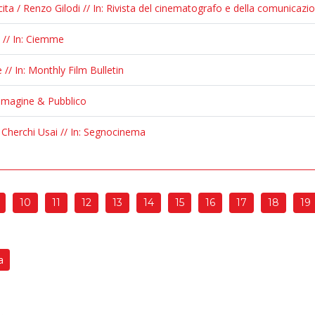
ita / Renzo Gilodi // In: Rivista del cinematografo e della comunicazi
a // In: Ciemme
 // In: Monthly Film Bulletin
Immagine & Pubblico
 Cherchi Usai // In: Segnocinema
10
11
12
13
14
15
16
17
18
19
a