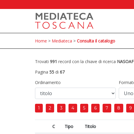
Home
>
Mediateca
>
Consulta il catalogo
Trovati
991
record con la chiave di ricerca
NASOAF
Pagina
55
di
67
Ordinamento
Format
1
2
3
4
5
6
7
8
9
C
Tipo
Titolo