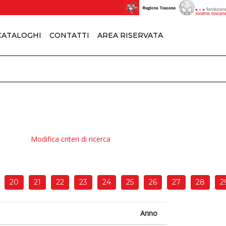
 CATALOGHI
CONTATTI
AREA RISERVATA
Modifica criteri di ricerca
20
21
22
23
24
25
26
27
28
2
Anno