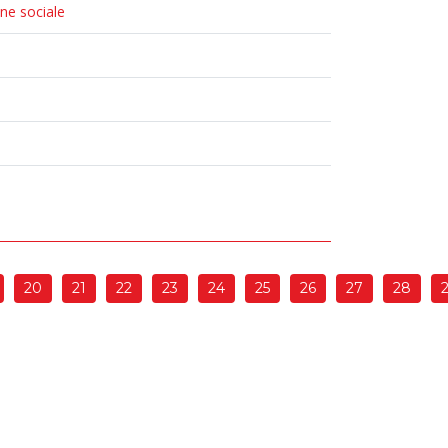
one sociale
20
21
22
23
24
25
26
27
28