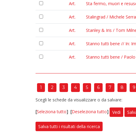
Art.
Sta fermo, muori e resusc
Art.
Stalingrad / Michele Serr
Art.
Stanley & Iris / Tom Milne
Art.
Stanno tutti bene // In: 
Art.
Stanno tutti bene / Paolo
1
2
3
4
5
6
7
8
9
Scegli le schede da visualizzare o da salvare:
[
Seleziona tutto
]
[
Deseleziona tutto
]
Vedi
Salv
Salva tutti i risultati della ricerca