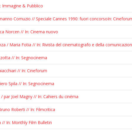
 In: Immagine & Pubblico
 Ermanno Comuzio // Speciale Cannes 1990: fuori concorsoIn: Cineforu
Luca Norcen // In: Cinema nuovo
a / Maria Fotia // In: Rivista del cinematografo e della comunicazion
zzotta // In: Segnocinema
iacchiari // In: Cineforum
 Piero Spila // In: Segnocinema
 / par Joel Magny // In: Cahiers du cinéma
runo Roberti // In: Filmcritica
/ In: Monthly Film Bulletin