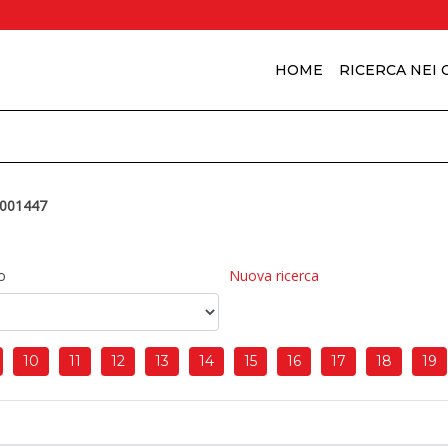
HOME
RICERCA NEI
001447
o
Nuova ricerca
10
11
12
13
14
15
16
17
18
19