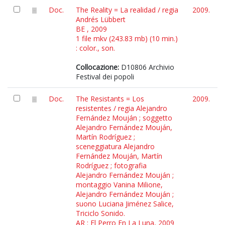
Doc.
The Reality = La realidad / regia
2009.
Andrés Lübbert
BE , 2009
1 file mkv (243.83 mb) (10 min.)
: color., son.
Collocazione:
D10806 Archivio
Festival dei popoli
Doc.
The Resistants = Los
2009.
resistentes / regia Alejandro
Fernández Mouján ; soggetto
Alejandro Fernández Mouján,
Martín Rodríguez ;
sceneggiatura Alejandro
Fernández Mouján, Martín
Rodríguez ; fotografia
Alejandro Fernández Mouján ;
montaggio Vanina Milione,
Alejandro Fernández Mouján ;
suono Luciana Jiménez Salice,
Triciclo Sonido.
AR : El Perro En La Luna, 2009