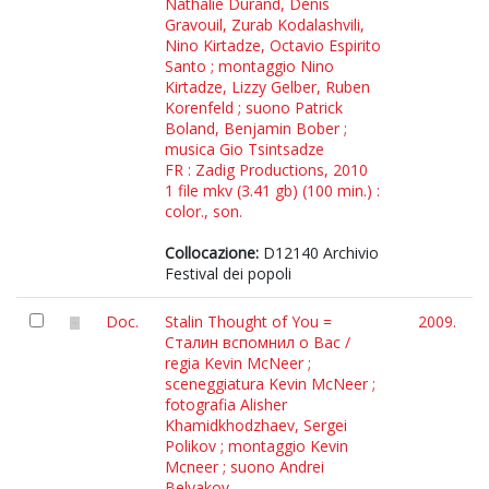
Nathalie Durand, Denis
Gravouil, Zurab Kodalashvili,
Nino Kirtadze, Octavio Espirito
Santo ; montaggio Nino
Kirtadze, Lizzy Gelber, Ruben
Korenfeld ; suono Patrick
Boland, Benjamin Bober ;
musica Gio Tsintsadze
FR : Zadig Productions, 2010
1 file mkv (3.41 gb) (100 min.) :
color., son.
Collocazione:
D12140 Archivio
Festival dei popoli
Doc.
Stalin Thought of You =
2009.
Сталин вспомнил о Вас /
regia Kevin McNeer ;
sceneggiatura Kevin McNeer ;
fotografia Alisher
Khamidkhodzhaev, Sergei
Polikov ; montaggio Kevin
Mcneer ; suono Andrei
Belyakov