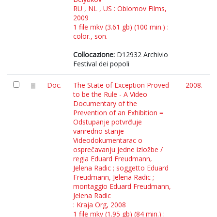
RU , NL , US : Oblomov Films,
2009
1 file mkv (3.61 gb) (100 min.) :
color., son.
Collocazione:
D12932 Archivio
Festival dei popoli
Doc.
The State of Exception Proved
2008.
to be the Rule - A Video
Documentary of the
Prevention of an Exhibition =
Odstupanje potvrđuje
vanredno stanje -
Videodokumentarac o
osprečavanju jedne izložbe /
regia Eduard Freudmann,
Jelena Radic ; soggetto Eduard
Freudmann, Jelena Radic ;
montaggio Eduard Freudmann,
Jelena Radic
: Kraja Org, 2008
1 file mkv (1.95 gb) (84 min.) :