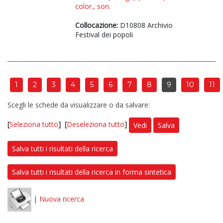
color., son.
Collocazione:
D10808 Archivio
Festival dei popoli
1
2
3
4
5
6
7
8
9
10
11
Scegli le schede da visualizzare o da salvare:
[
Seleziona tutto
]
[
Deseleziona tutto
]
Vedi
Salva
Salva tutti i risultati della ricerca
Salva tutti i risultati della ricerca in forma sintetica
|
Nuova ricerca