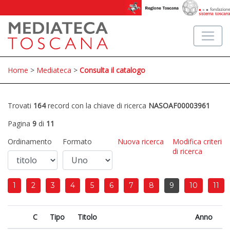
Home
>
Mediateca
>
Consulta il catalogo
Trovati
164
record con la chiave di ricerca
NASOAF00003961
Pagina
9
di
11
Ordinamento
Formato
Nuova ricerca
Modifica criteri
di ricerca
1
2
3
4
5
6
7
8
9
10
11
C
Tipo
Titolo
Anno