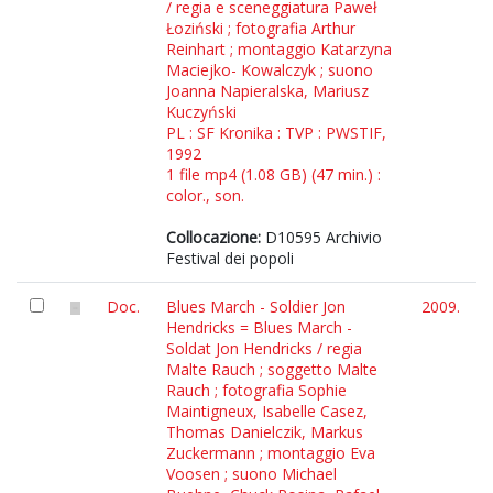
/ regia e sceneggiatura Paweł
Łoziński ; fotografia Arthur
Reinhart ; montaggio Katarzyna
Maciejko- Kowalczyk ; suono
Joanna Napieralska, Mariusz
Kuczyński
PL : SF Kronika : TVP : PWSTIF,
1992
1 file mp4 (1.08 GB) (47 min.) :
color., son.
Collocazione:
D10595 Archivio
Festival dei popoli
Doc.
Blues March - Soldier Jon
2009.
Hendricks = Blues March -
Soldat Jon Hendricks / regia
Malte Rauch ; soggetto Malte
Rauch ; fotografia Sophie
Maintigneux, Isabelle Casez,
Thomas Danielczik, Markus
Zuckermann ; montaggio Eva
Voosen ; suono Michael