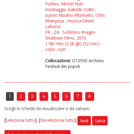
Forbes, Michel Noll ;
montaggio Isabelle Collin ;
suono Mzukisi Mtshiselo, Chris
Khanyeza ; musica Olivier
Lafuma
FR , ZA : Solferino Images :
Shadows Films, 2010
1 file mkv (2.28 gb) (52 min.) :
color., son.
Collocazione:
D12550 Archivio
Festival dei popoli
1
2
3
4
5
6
7
8
Scegli le schede da visualizzare o da salvare:
[
Seleziona tutto
]
[
Deseleziona tutto
]
Vedi
Salva