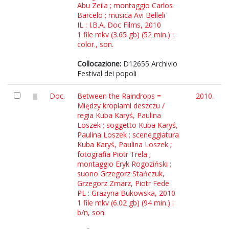
Abu Zeila ; montaggio Carlos
Barcelo ; musica Avi Belleli
IL : I.B.A. Doc Films, 2010
1 file mkv (3.65 gb) (52 min.) :
color., son.
Collocazione:
D12655 Archivio
Festival dei popoli
Doc.
Between the Raindrops =
2010.
Między kroplami deszczu /
regia Kuba Karyś, Paulina
Loszek ; soggetto Kuba Karyś,
Paulina Loszek ; sceneggiatura
Kuba Karyś, Paulina Loszek ;
fotografia Piotr Trela ;
montaggio Eryk Rogoziński ;
suono Grzegorz Stańczuk,
Grzegorz Zmarz, Piotr Fede
PL : Grażyna Bukowska, 2010
1 file mkv (6.02 gb) (94 min.) :
b/n, son.