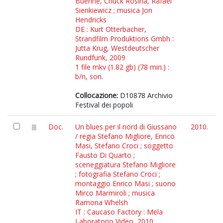
Buehne, Chuck Rosina, Rafael
Sienkiewicz ; musica Jon
Hendricks
DE : Kurt Otterbacher,
Strandfilm Produktions Gmbh :
Jutta Krug, Westdeutscher
Rundfunk, 2009
1 file mkv (1.82 gb) (78 min.) :
b/n, son.
Collocazione:
D10878 Archivio
Festival dei popoli
Doc.
Un blues per il nord di Giussano
2010.
/ regia Stefano Migliore, Enrico
Masi, Stefano Croci ; soggetto
Fausto Di Quarto ;
sceneggiatura Stefano Migliore
; fotografia Stefano Croci ;
montaggio Enrico Masi ; suono
Mirco Marmiroli ; musica
Ramona Whelsh
IT : Caucaso Factory : Mela
Laboratorio Video, 2010