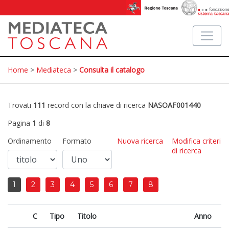
Home
>
Mediateca
>
Consulta il catalogo
Trovati
111
record con la chiave di ricerca
NASOAF001440
Pagina
1
di
8
Ordinamento
Formato
Nuova ricerca
Modifica criteri
di ricerca
1
2
3
4
5
6
7
8
C
Tipo
Titolo
Anno